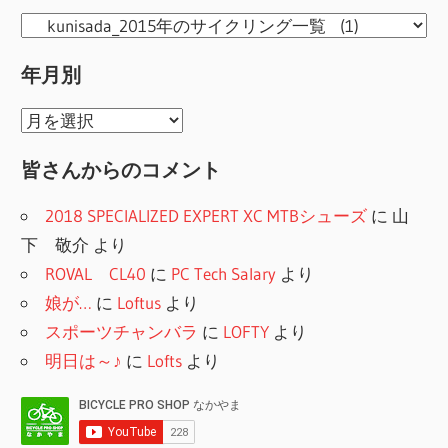
カ
テ
年月別
ゴ
リ
年
ー
月
皆さんからのコメント
別
2018 SPECIALIZED EXPERT XC MTBシューズ
に
山
下 敬介
より
ROVAL CL40
に
PC Tech Salary
より
娘が…
に
Loftus
より
スポーツチャンバラ
に
LOFTY
より
明日は～♪
に
Lofts
より