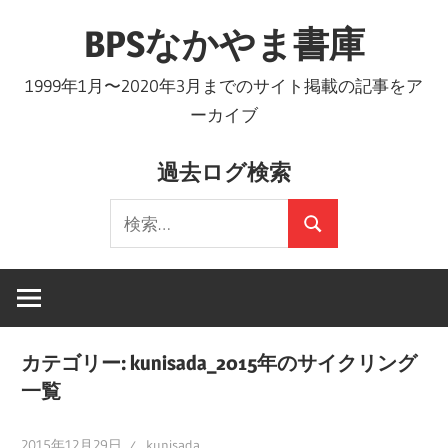
コ
BPSなかやま書庫
ン
テ
1999年1月〜2020年3月までのサイト掲載の記事をア
ン
ーカイブ
ツ
へ
過去ログ検索
ス
検
キ
検
索:
ッ
索
プ
カテゴリー:
kunisada_2015年のサイクリング
一覧
2015年12月29日
kunisada