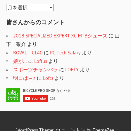
リ
年
ー
月
皆さんからのコメント
別
2018 SPECIALIZED EXPERT XC MTBシューズ
に
山
下 敬介
より
ROVAL CL40
に
PC Tech Salary
より
娘が…
に
Loftus
より
スポーツチャンバラ
に
LOFTY
より
明日は～♪
に
Lofts
より
WordPress Theme: ウェリントン by ThemeZee.