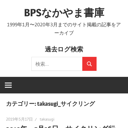
コ
BPSなかやま書庫
ン
テ
1999年1月〜2020年3月までのサイト掲載の記事をア
ン
ーカイブ
ツ
へ
過去ログ検索
ス
検
キ
検
索:
ッ
索
プ
カテゴリー:
takasugi_サイクリング
2019年5月17日
takasugi