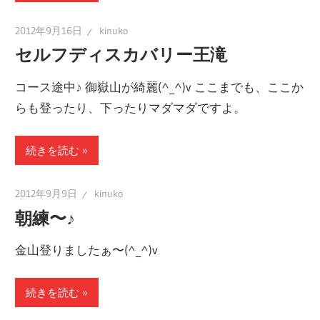
2012年9月16日
kinuko
セルフディスカバリー王滝
コース途中♪ 御嶽山が綺麗(^_^)v ここまでも、ここか
らも登ったり、下ったりマダマダですよ。
続きを読む
2012年9月9日
kinuko
朝練〜♪
金山登りましたぁ〜(^_^)v
続きを読む