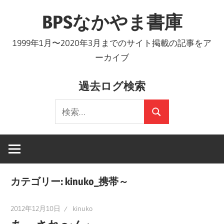
コ
BPSなかやま書庫
ン
テ
1999年1月〜2020年3月までのサイト掲載の記事をア
ン
ーカイブ
ツ
へ
過去ログ検索
ス
検
キ
検
索:
ッ
索
プ
カテゴリー:
kinuko_携帯～
2012年12月10日
kinuko