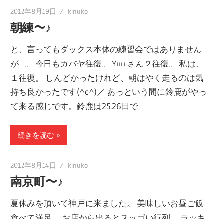
2012年8月19日
kinuko
朝練〜♪
と、言ってもダックス本体の練習会ではありません
が…。 今日もカバヤ往復。 Yuu さん２往復。 私は、
１往復。 しんどかったけれど、朝はやく走るのは気
持ち良かったです(^o^)／ あっという間に鈴鹿がやっ
て来る感じです。鈴鹿は25.26日で
続きを読む
2012年8月14日
kinuko
南京町〜♪
夏休みを頂いて神戸に来ました。 美味しいお昼ご飯
食べて満足。 お店から出るとスッゴい行列。 ラッキ