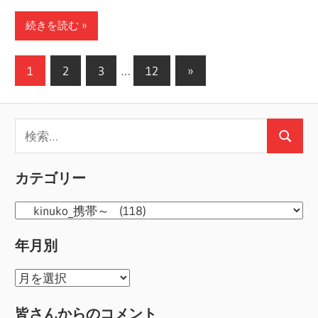
続きを読む
投
次
1
2
3
…
12
»
の
稿
記
の
検
事
検
ペ
索:
索
ー
カテゴリー
ジ
カ
送
テ
年月別
ゴ
り
リ
年
ー
月
皆さんからのコメント