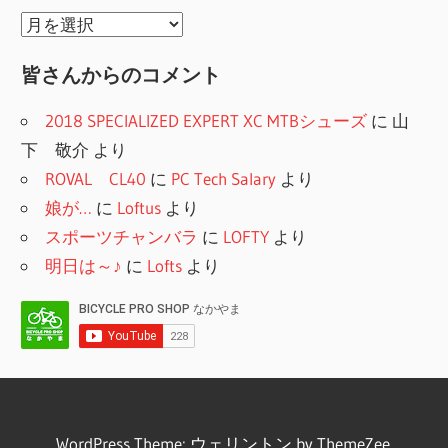
り
リ
年
ー
月
皆さんからのコメント
別
2018 SPECIALIZED EXPERT XC MTBシューズ
に
山
下 敬介
より
ROVAL CL40
に
PC Tech Salary
より
娘が…
に
Loftus
より
スポーツチャンバラ
に
LOFTY
より
明日は～♪
に
Lofts
より
WordPress Theme: ウェリントン by ThemeZee.