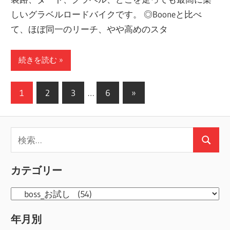
しいグラベルロードバイクです。 ◎Booneと比べ
て、ほぼ同一のリーチ、やや高めのスタ
続きを読む
投
次
1
2
3
…
6
»
の
稿
記
の
検
事
検
ペ
索:
索
ー
カテゴリー
ジ
カ
送
テ
年月別
ゴ