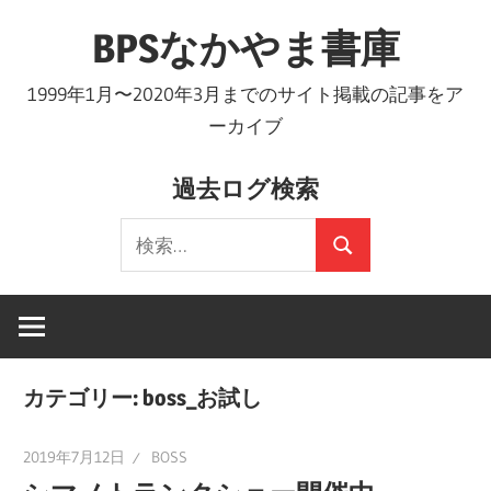
コ
BPSなかやま書庫
ン
テ
1999年1月〜2020年3月までのサイト掲載の記事をア
ン
ーカイブ
ツ
へ
過去ログ検索
ス
検
キ
検
索:
ッ
索
プ
カテゴリー:
boss_お試し
2019年7月12日
BOSS