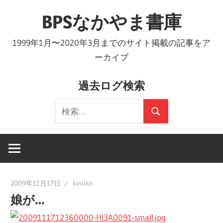
コ
BPSなかやま書庫
ン
テ
1999年1月〜2020年3月までのサイト掲載の記事をア
ン
ーカイブ
ツ
へ
過去ログ検索
ス
検
キ
検
索:
ッ
索
プ
2009年11月17日
kinuko
娘が…