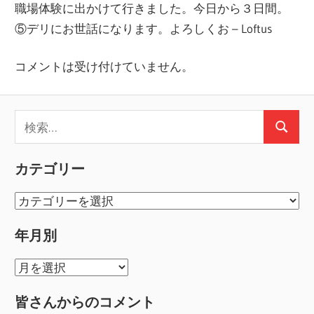
ー
職場体験に出かけて行きました。今日から３日間。
シ
⑤デリにお世話になります。よろしくお – Loftus
ョ
コメントは受け付けていません。
ン
検
検
索:
索
カテゴリー
カ
テ
年月別
ゴ
リ
年
ー
月
皆さんからのコメント
別