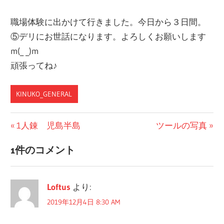
職場体験に出かけて行きました。今日から３日間。
⑤デリにお世話になります。よろしくお願いします
m(_ _)m
頑張ってね♪
KINUKO_GENERAL
投
前
次
1人錬 児島半島
ツールの写真
の
の
稿
1件のコメント
投
投
ナ
稿:
稿:
ビ
Loftus
より:
ゲ
2019年12月4日 8:30 AM