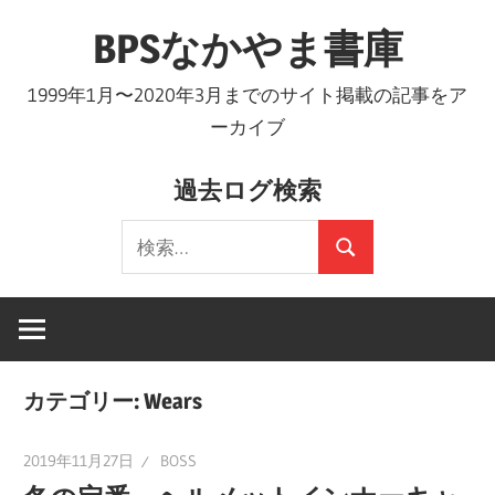
コ
BPSなかやま書庫
ン
テ
1999年1月〜2020年3月までのサイト掲載の記事をア
ン
ーカイブ
ツ
へ
過去ログ検索
ス
検
キ
検
索:
ッ
索
プ
カテゴリー:
Wears
2019年11月27日
BOSS