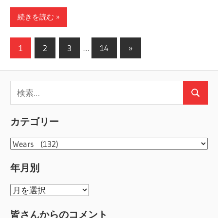
続きを読む
投
次
1
2
3
…
14
»
の
稿
記
の
検
事
検
ペ
索:
索
ー
カテゴリー
ジ
カ
送
テ
年月別
ゴ
り
リ
年
ー
月
皆さんからのコメント
別