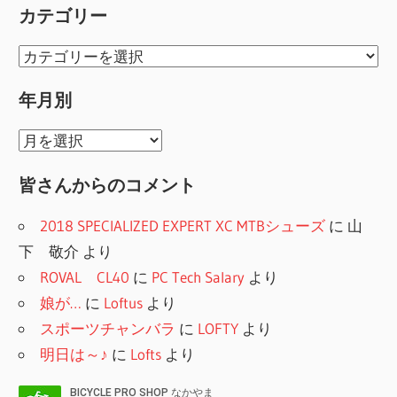
索
カテゴリー
ゲ
カ
ー
テ
シ
年月別
ゴ
ョ
リ
年
ー
ン
月
皆さんからのコメント
別
2018 SPECIALIZED EXPERT XC MTBシューズ
に
山
下 敬介
より
ROVAL CL40
に
PC Tech Salary
より
娘が…
に
Loftus
より
スポーツチャンバラ
に
LOFTY
より
明日は～♪
に
Lofts
より