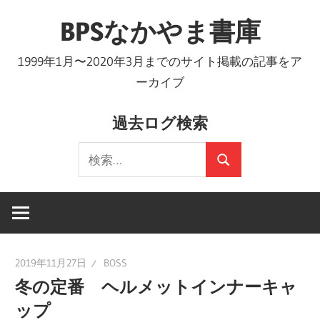
コ
BPSなかやま書庫
ン
テ
1999年1月〜2020年3月までのサイト掲載の記事をア
ン
ーカイブ
ツ
へ
過去ログ検索
ス
検
キ
検
索:
ッ
索
プ
2019年11月27日
BOSS
冬の定番 ヘルメットインナーキャ
ップ