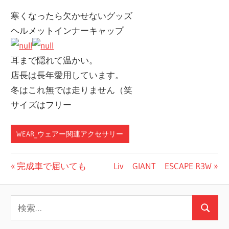
寒くなったら欠かせないグッズ
ヘルメットインナーキャップ
耳まで隠れて温かい。
店長は長年愛用しています。
冬はこれ無では走りません（笑
サイズはフリー
WEAR_ウェアー関連アクセサリー
投
前
次
完成車で届いても
Liv GIANT ESCAPE R3W
の
の
稿
投
投
検
ナ
稿:
稿:
検
索:
ビ