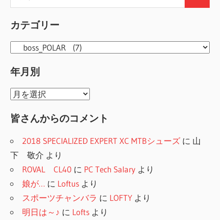
検
索:
索
カテゴリー
カ
テ
年月別
ゴ
リ
年
ー
月
皆さんからのコメント
別
2018 SPECIALIZED EXPERT XC MTBシューズ
に
山
下 敬介
より
ROVAL CL40
に
PC Tech Salary
より
娘が…
に
Loftus
より
スポーツチャンバラ
に
LOFTY
より
明日は～♪
に
Lofts
より