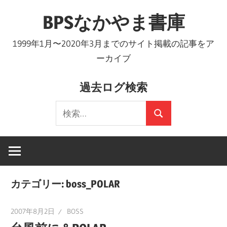
コ
BPSなかやま書庫
ン
テ
1999年1月〜2020年3月までのサイト掲載の記事をア
ン
ーカイブ
ツ
へ
過去ログ検索
ス
検
キ
検
索:
ッ
索
プ
カテゴリー:
boss_POLAR
2007年8月2日
BOSS