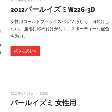
2012年4月5日
BOSS
2012パールイズミW226-3D
女性用コールドブラックスパッツ 涼しく、日焼けし
ない。 腹部に締め付けがなく、スポーティーな配色
水
も魅力。
ィ
サ
続きを読む
り
2011年4月22日
BOSS
パールイズミ 女性用