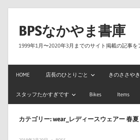
コ
ン
BPSなかやま書庫
テ
ン
1999年1月〜2020年3月までのサイト掲載の記事
ツ
へ
ス
HOME
店長のひとりごと
きのささやき
キ
ッ
プ
スタッフたかすぎです
Bikes
Items
カテゴリー:
wear_レディースウェアー 春夏