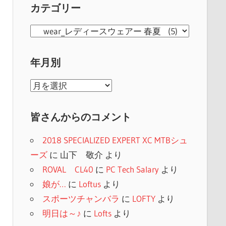
カテゴリー
カ
テ
ゴ
年月別
リ
年
ー
月
別
皆さんからのコメント
2018 SPECIALIZED EXPERT XC MTBシュ
ーズ
に
山下 敬介
より
ROVAL CL40
に
PC Tech Salary
より
娘が…
に
Loftus
より
スポーツチャンバラ
に
LOFTY
より
明日は～♪
に
Lofts
より