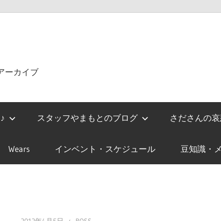
をアーカイブ
♪
スタッフやまもとのブログ
さださんの哀
Wears
インベント・スケジュール
豆知識・メ