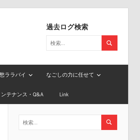
過去ログ検索
検
検
索:
索
愁ララバイ
なごしの力に任せて
ンテナンス・Q&A
Link
検
検
索:
索