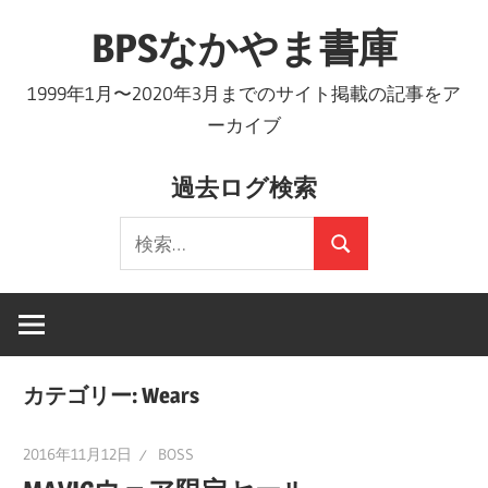
コ
BPSなかやま書庫
ン
テ
1999年1月〜2020年3月までのサイト掲載の記事をア
ン
ーカイブ
ツ
へ
過去ログ検索
ス
検
キ
検
索:
ッ
索
プ
カテゴリー:
Wears
2016年11月12日
BOSS