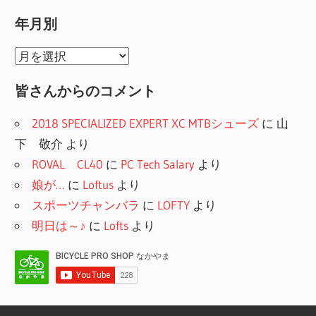
り
テ
年月別
ゴ
リ
年
ー
月
皆さんからのコメント
別
2018 SPECIALIZED EXPERT XC MTBシューズ
に
山
下 敬介
より
ROVAL CL40
に
PC Tech Salary
より
娘が…
に
Loftus
より
スポーツチャンバラ
に
LOFTY
より
明日は～♪
に
Lofts
より