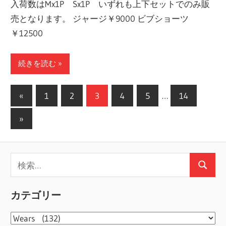
入荷数はMx1P Sx1P いずれも上下セットでのみ販
売となります。 ジャージ￥9000 ビブショーツ
￥12500
続きを読む
投
前
«
1
2
3
4
5
…
14
の
稿
次
»
記
の
の
事
記
ペ
検
事
ー
検
索:
索
ジ
カテゴリー
送
カ