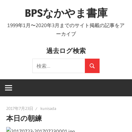
コ
BPSなかやま書庫
ン
テ
1999年1月〜2020年3月までのサイト掲載の記事をア
ン
ーカイブ
ツ
へ
過去ログ検索
ス
検
キ
検
索:
ッ
索
プ
2017年7月23日
kunisada
本日の朝練