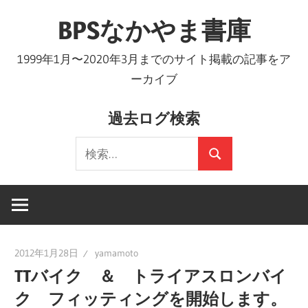
コ
BPSなかやま書庫
ン
テ
1999年1月〜2020年3月までのサイト掲載の記事をア
ン
ーカイブ
ツ
へ
過去ログ検索
ス
検
キ
検
索:
ッ
索
プ
2012年1月28日
yamamoto
TTバイク ＆ トライアスロンバイ
ク フィッティングを開始します。