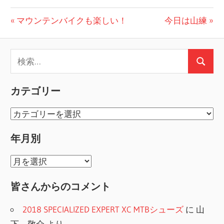
投
前
次
マウンテンバイクも楽しい！
今日は山練
の
の
稿
投
投
検
ナ
稿:
稿:
検
索:
ビ
索
カテゴリー
ゲ
カ
ー
テ
シ
年月別
ゴ
ョ
リ
年
ー
ン
月
皆さんからのコメント
別
2018 SPECIALIZED EXPERT XC MTBシューズ
に
山
下 敬介
より