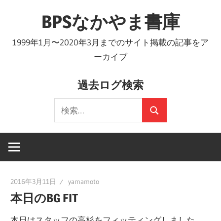
コ
BPSなかやま書庫
ン
テ
1999年1月〜2020年3月までのサイト掲載の記事をア
ン
ーカイブ
ツ
へ
過去ログ検索
ス
検
キ
検
索:
ッ
索
プ
2016年3月11日
yamamoto
本日のBG FIT
本日はスタッフの高杉をフィッティングしました。