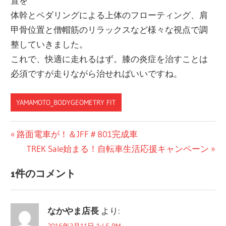
置を
体幹とペダリングによる上体のフローティング、肩
甲骨位置と僧帽筋のリラックスなど様々な視点で調
整していきました。
これで、快適に走れるはず。膝の炎症を治すことは
必須ですが走りながら治せればいいですね。
YAMAMOTO_BODYGEOMETRY FIT
投
前
路面電車が！＆JFF＃801完成車
の
次
TREK Sale始まる！自転車生活応援キャンペーン
稿
投
の
ナ
1件のコメント
稿:
投
ビ
稿:
なかやま店長
より:
ゲ
2016年3月11日 1:45 PM