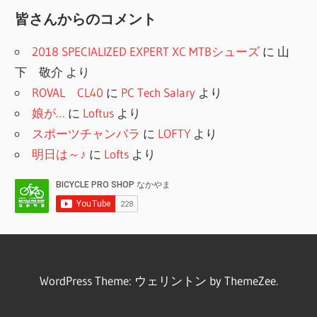
月
皆さんからのコメント
別
2018 SPECIALIZED EXPERT XC MTBシューズ
に
山
下 敬介
より
ROVAL CL40
に
PC Tech Salary
より
娘が…
に
Loftus
より
スポーツチャンバラ
に
LOFTY
より
明日は～♪
に
Lofts
より
WordPress Theme: ウェリントン by ThemeZee.