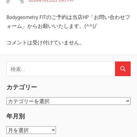
ー
シ
Bodygeometry FITのご予約は当店HP「お問い合わせフ
ォーム」からお願いいたします。(^^)/
ョ
ン
コメントは受け付けていません。
検
検
索:
索
カテゴリー
カ
テ
年月別
ゴ
リ
年
ー