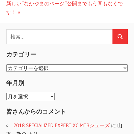
次
の
新しい”なかやまのページ”公開までもう間もなくで
稿
の
投
す！
ナ
投
稿:
ビ
稿:
検
ゲ
検
索:
索
ー
カテゴリー
シ
カ
ョ
テ
年月別
ゴ
ン
リ
年
ー
月
皆さんからのコメント
別
2018 SPECIALIZED EXPERT XC MTBシューズ
に
山
下 敬介
より