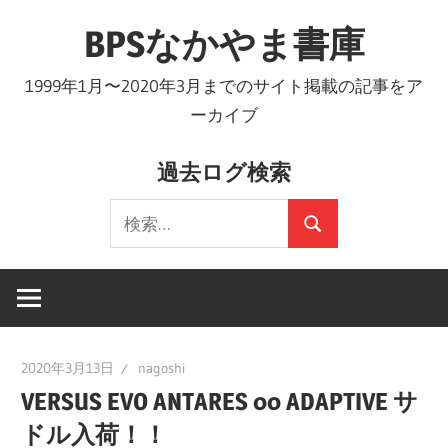
コ
BPSなかやま書庫
ン
テ
1999年1月〜2020年3月までのサイト掲載の記事をア
ン
ーカイブ
ツ
へ
過去ログ検索
ス
検
キ
検
索:
ッ
索
プ
2020年3月13日
nagoshi
VERSUS EVO ANTARES 00 ADAPTIVE サ
ドル入荷！！