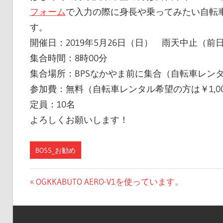
フォーム
で入力の際に身長や乗ってみたい自転
す。
開催日：2019年5月26日（日） 雨天中止（
集合時間：8時00分
集合場所：BPSなかやま前に集合（自転車レンタ
参加費：無料（自転車レンタル希望の方は￥1,0
定員：10名
よろしくお願いします！
BOSS_お勧め
投
前
OGKKABUTO AERO-V1を使っています。
の
稿
投
ナ