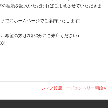
車の種類を記入いただければご用意させていただきま
前日までにホームページでご案内いたします）
ル希望の方は7時50分にご来店ください）
00）
次
シマノ鈴鹿ロードエントリー開始
の
投