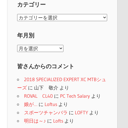
カテゴリー
カ
テ
ゴ
年月別
リ
年
ー
月
別
皆さんからのコメント
2018 SPECIALIZED EXPERT XC MTBシュ
ーズ
に
山下 敬介
より
ROVAL CL40
に
PC Tech Salary
より
娘が…
に
Loftus
より
スポーツチャンバラ
に
LOFTY
より
明日は～♪
に
Lofts
より