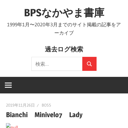
コ
BPSなかやま書庫
ン
テ
1999年1月〜2020年3月までのサイト掲載の記事をア
ン
ーカイブ
ツ
へ
過去ログ検索
ス
検
キ
検
索:
ッ
索
プ
2019年11月26日
BOSS
Bianchi Minivelo7 Lady