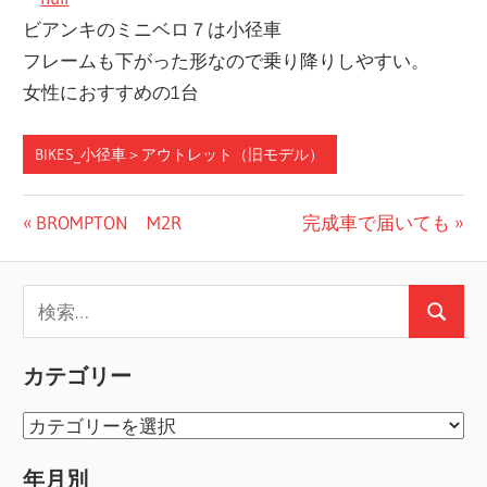
ビアンキのミニベロ７は小径車
フレームも下がった形なので乗り降りしやすい。
女性におすすめの1台
BIKES_小径車＞アウトレット（旧モデル）
投
前
次
BROMPTON M2R
完成車で届いても
の
の
稿
投
投
検
ナ
稿:
稿:
検
索:
ビ
索
カテゴリー
ゲ
カ
ー
テ
シ
年月別