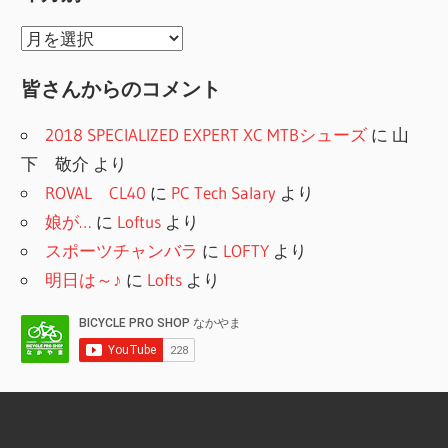
ゴ
ョ
リ
年
ー
ン
月
皆さんからのコメント
別
2018 SPECIALIZED EXPERT XC MTBシューズ
に
山
下 敬介
より
ROVAL CL40
に
PC Tech Salary
より
娘が…
に
Loftus
より
スポーツチャンバラ
に
LOFTY
より
明日は～♪
に
Lofts
より