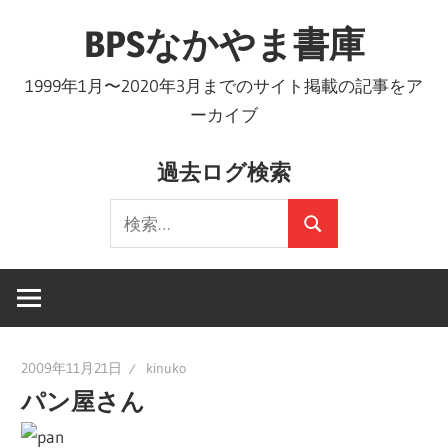
コ
BPSなかやま書庫
ン
テ
1999年1月〜2020年3月までのサイト掲載の記事をア
ン
ーカイブ
ツ
へ
過去ログ検索
ス
検
キ
検
索:
ッ
索
プ
2009年11月21日
kinuko
パン屋さん