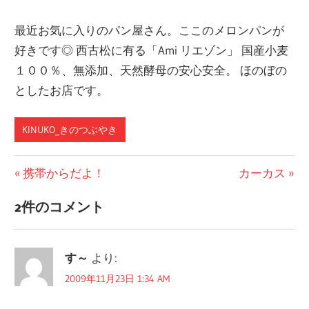
最近お気に入りのパン屋さん。ここのメロンパンが
好きです◎ 西古松に有る「Ami リエゾン」 国産小麦
１００％、無添加、天然酵母の安心安全。 ほのぼの
としたお店です。
KINUKO_きのつぶやき
投
前
次
携帯からだよ！
カーカス
の
の
稿
2件のコメント
投
投
ナ
稿:
稿:
ビ
す～
より:
ゲ
2009年11月23日 1:34 AM