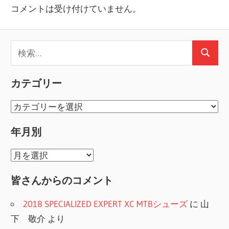
コメントは受け付けていません。
検
検
索:
索
カテゴリー
カ
テ
年月別
ゴ
リ
年
ー
月
皆さんからのコメント
別
2018 SPECIALIZED EXPERT XC MTBシューズ
に
山
下 敬介
より