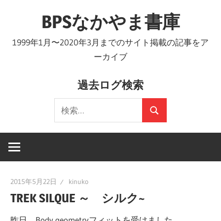
コ
BPSなかやま書庫
ン
テ
1999年1月〜2020年3月までのサイト掲載の記事をア
ン
ーカイブ
ツ
へ
過去ログ検索
ス
検
キ
検
索:
ッ
索
プ
2015年5月22日
kinuko
TREK SILQUE ～ シルク~
昨日、Body geometryフィットを受けました。