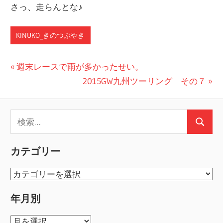
さっ、走らんとな♪
KINUKO_きのつぶやき
投
前
週末レースで雨が多かったせい。
の
次
2015GW九州ツーリング その７
稿
投
の
ナ
稿:
投
検
ビ
稿:
検
索:
ゲ
索
カテゴリー
ー
カ
シ
テ
年月別
ョ
ゴ
リ
年