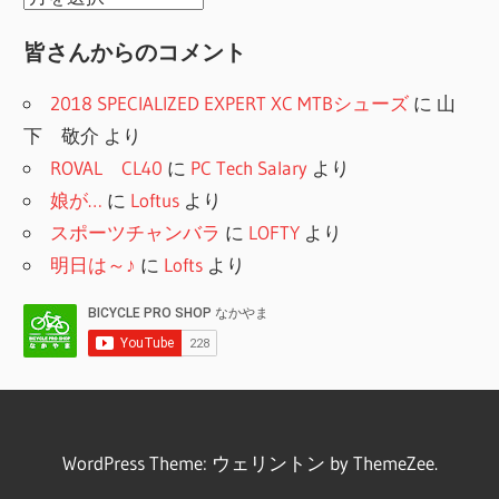
ン
ー
月
皆さんからのコメント
別
2018 SPECIALIZED EXPERT XC MTBシューズ
に
山
下 敬介
より
ROVAL CL40
に
PC Tech Salary
より
娘が…
に
Loftus
より
スポーツチャンバラ
に
LOFTY
より
明日は～♪
に
Lofts
より
WordPress Theme: ウェリントン by ThemeZee.