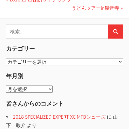
投
の
次
うどんツアーin観音寺
稿
投
の
ナ
稿:
投
検
ビ
稿:
検
索:
ゲ
索
カテゴリー
ー
カ
シ
テ
年月別
ョ
ゴ
リ
ン
年
ー
月
皆さんからのコメント
別
2018 SPECIALIZED EXPERT XC MTBシューズ
に
山
下 敬介
より