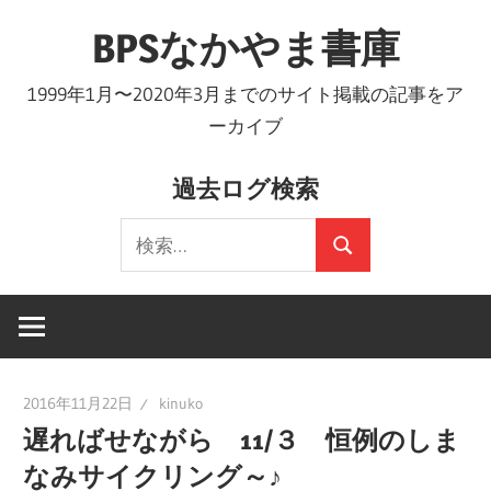
コ
BPSなかやま書庫
ン
テ
1999年1月〜2020年3月までのサイト掲載の記事をア
ン
ーカイブ
ツ
へ
過去ログ検索
ス
検
キ
検
索:
ッ
索
プ
2016年11月22日
kinuko
遅ればせながら 11/３ 恒例のしま
なみサイクリング～♪