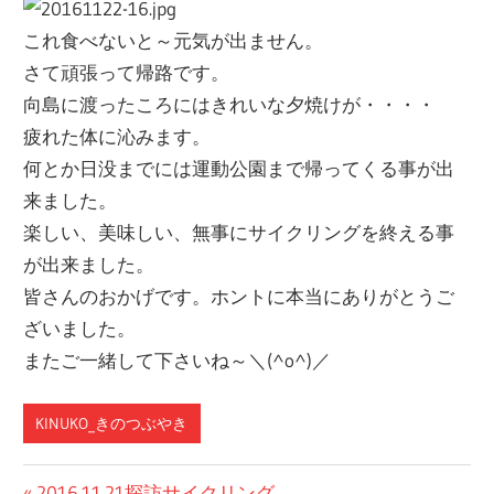
これ食べないと～元気が出ません。
さて頑張って帰路です。
向島に渡ったころにはきれいな夕焼けが・・・・
疲れた体に沁みます。
何とか日没までには運動公園まで帰ってくる事が出
来ました。
楽しい、美味しい、無事にサイクリングを終える事
が出来ました。
皆さんのおかげです。ホントに本当にありがとうご
ざいました。
またご一緒して下さいね～＼(^o^)／
KINUKO_きのつぶやき
前
2016.11.21探訪サイクリング