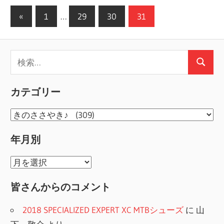
投
前
«
1
…
29
30
31
の
稿
記
の
検
事
検
ペ
索:
索
ー
カテゴリー
ジ
カ
送
テ
年月別
ゴ
り
リ
年
ー
月
皆さんからのコメント
別
2018 SPECIALIZED EXPERT XC MTBシューズ
に
山