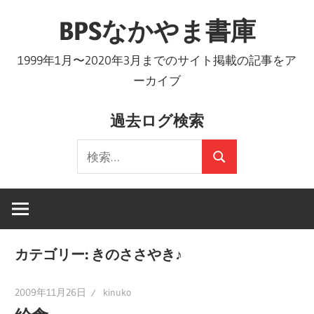
コ
BPSなかやま書庫
ン
テ
1999年1月〜2020年3月までのサイト掲載の記事をア
ン
ーカイブ
ツ
へ
過去ログ検索
ス
検
キ
検
索:
ッ
索
プ
カテゴリー:
きのささやき♪
2009年11月26日
kinuko