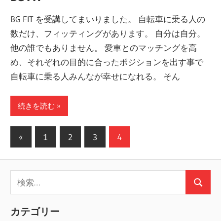
BG FIT を受講してまいりました。 自転車に乗る人の
数だけ、フィッティングがあります。 自分は自分。
他の誰でもありません。 愛車とのマッチングを高
め、それぞれの目的に合ったポジションを出す事で
自転車に乗る人みんなが幸せになれる。 そん
続きを読む
投
前
«
1
2
3
4
の
稿
記
の
検
事
検
ペ
索:
索
ー
カテゴリー