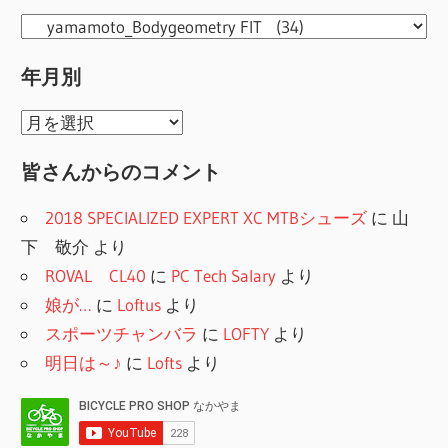
ジ
カ
送
テ
年月別
ゴ
り
リ
年
ー
月
皆さんからのコメント
別
2018 SPECIALIZED EXPERT XC MTBシューズ
に
山
下 敬介
より
ROVAL CL40
に
PC Tech Salary
より
娘が…
に
Loftus
より
スポーツチャンバラ
に
LOFTY
より
明日は～♪
に
Lofts
より