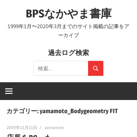
コ
BPSなかやま書庫
ン
テ
1999年1月〜2020年3月までのサイト掲載の記事をア
ン
ーカイブ
ツ
へ
過去ログ検索
ス
検
キ
検
索:
ッ
索
プ
カテゴリー:
yamamoto_Bodygeometry FIT
2009年11月11日
yamamoto