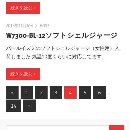
続きを読む
2013年11月6日
BOSS
W7300-BL-12ソフトシェルジャージ
パールイズミのソフトシェルジャージ（女性用）入
荷しました 気温10度くらいに対応してます。
続きを読む
投
前
«
1
2
3
4
5
6
…
の
稿
次
14
»
記
の
の
事
記
ペ
検