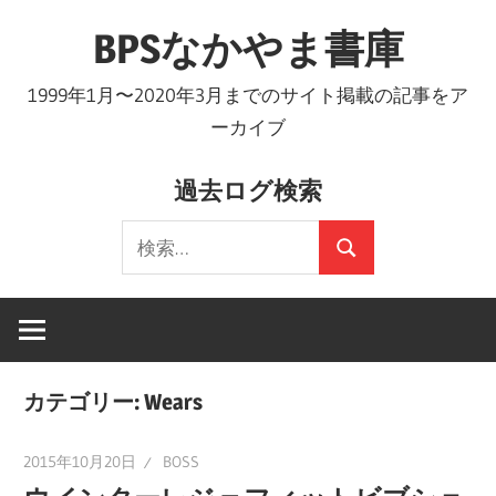
コ
BPSなかやま書庫
ン
テ
1999年1月〜2020年3月までのサイト掲載の記事をア
ン
ーカイブ
ツ
へ
過去ログ検索
ス
検
キ
検
索:
ッ
索
プ
カテゴリー:
Wears
2015年10月20日
BOSS