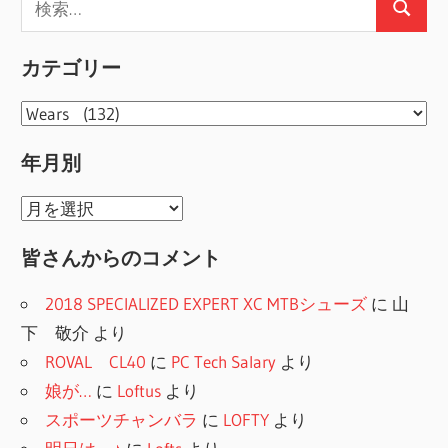
事
ー
検
索:
索
ジ
カテゴリー
送
カ
り
テ
年月別
ゴ
リ
年
ー
月
皆さんからのコメント
別
2018 SPECIALIZED EXPERT XC MTBシューズ
に
山
下 敬介
より
ROVAL CL40
に
PC Tech Salary
より
娘が…
に
Loftus
より
スポーツチャンバラ
に
LOFTY
より