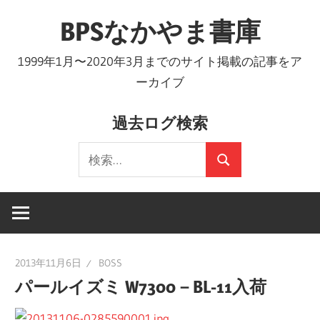
コ
BPSなかやま書庫
ン
テ
1999年1月〜2020年3月までのサイト掲載の記事をア
ン
ーカイブ
ツ
へ
過去ログ検索
ス
検
キ
検
索:
ッ
索
プ
2013年11月6日
BOSS
パールイズミ W7300－BL-11入荷