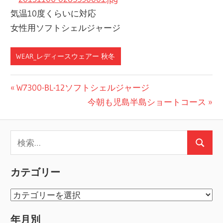
気温10度くらいに対応
女性用ソフトシェルジャージ
WEAR_レディースウェアー 秋冬
投
前
W7300-BL-12ソフトシェルジャージ
の
次
今朝も児島半島ショートコース
稿
投
の
ナ
稿:
投
検
ビ
稿:
検
索:
ゲ
索
カテゴリー
ー
カ
シ
テ
年月別