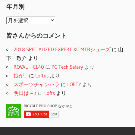
テ
年月別
ョ
ゴ
リ
ン
年
ー
月
皆さんからのコメント
別
2018 SPECIALIZED EXPERT XC MTBシューズ
に
山
下 敬介
より
ROVAL CL40
に
PC Tech Salary
より
娘が…
に
Loftus
より
スポーツチャンバラ
に
LOFTY
より
明日は～♪
に
Lofts
より