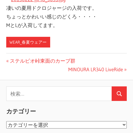
凄いの夏用ドクロジャージの入荷です。
ちょっとかわいい感じのどくろ・・・・
MとLが入荷してます。
WEAR_春夏ウェアー
投
前
ステルビオ峠東面のカーブ群
の
次
MINOURA LR340 LiveRide
稿
投
の
ナ
稿:
投
検
ビ
稿:
検
索:
ゲ
索
カテゴリー
ー
カ
シ