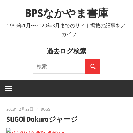
コ
BPSなかやま書庫
ン
テ
1999年1月〜2020年3月までのサイト掲載の記事をア
ン
ーカイブ
ツ
へ
過去ログ検索
ス
検
キ
検
索:
ッ
索
プ
2013年2月22日
BOSS
SUGOi Dokuroジャージ