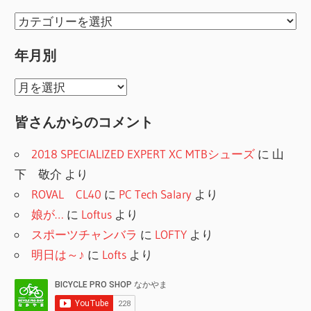
ゲ
カ
ー
テ
シ
年月別
ゴ
ョ
リ
年
ー
ン
月
皆さんからのコメント
別
2018 SPECIALIZED EXPERT XC MTBシューズ
に
山
下 敬介
より
ROVAL CL40
に
PC Tech Salary
より
娘が…
に
Loftus
より
スポーツチャンバラ
に
LOFTY
より
明日は～♪
に
Lofts
より