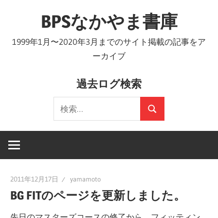
コ
BPSなかやま書庫
ン
テ
1999年1月〜2020年3月までのサイト掲載の記事をア
ン
ーカイブ
ツ
へ
過去ログ検索
ス
検
キ
検
索:
ッ
索
プ
2011年12月17日
yamamoto
BG FITのページを更新しました。
先日のマスターズコースの修了から、フィッティン