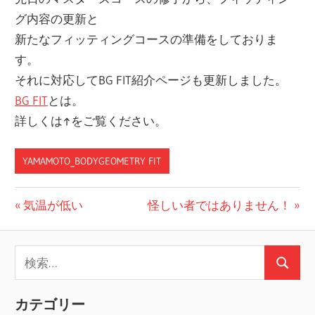
グ内容の更新と
新たなフィッティングコースの準備をしておりま
す。
それに対応してBG FIT紹介ページも更新しました。
BG FIT
とは。
詳しくは↑をご覧ください。
YAMAMOTO_BODYGEOMETRY FIT
投
前
次
気温が低い
怪しい者ではありません！
の
の
稿
投
投
検
ナ
稿:
稿:
検
索:
ビ
索
カテゴリー