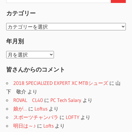
索:
ゲ
索
カテゴリー
ー
カ
シ
テ
年月別
ョ
ゴ
リ
ン
年
ー
月
皆さんからのコメント
別
2018 SPECIALIZED EXPERT XC MTBシューズ
に
山
下 敬介
より
ROVAL CL40
に
PC Tech Salary
より
娘が…
に
Loftus
より
スポーツチャンバラ
に
LOFTY
より
明日は～♪
に
Lofts
より