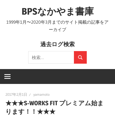
コ
BPSなかやま書庫
ン
テ
1999年1月〜2020年3月までのサイト掲載の記事をア
ン
ーカイブ
ツ
へ
過去ログ検索
ス
検
キ
検
索:
ッ
索
プ
2017年2月1日
yamamoto
★★★S-WORKS FIT プレミアム始ま
ります！！★★★