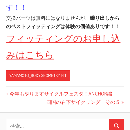
す！！
交換パーツは無料にはなりませんが、
乗り出しから
のベストフィッティングは体験の価値ありです！！
フィッティングのお申し込
みはこちら
YAMAMOTO_BODYGEOMETRY FIT
投
前
今年もやりますサイクルフェスタ！ANCHOR編
の
次
四国の右下サイクリング その５
稿
投
の
ナ
稿:
投
検
ビ
稿:
検