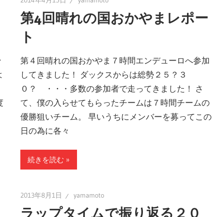
2014年4月15日
yamamoto
第4回晴れの国おかやまレポー
ト
ン
第４回晴れの国おかやま７時間エンデューロへ参加
よ
してきました！ ダックスからは総勢２５？３
０？ ・・・多数の参加者で走ってきました！ さ
度
て、僕の入らせてもらったチームは７時間チームの
優勝狙いチーム。 早いうちにメンバーを募ってこの
日の為に各々
続きを読む
2013年8月1日
yamamoto
ラップタイムで振り返る２０