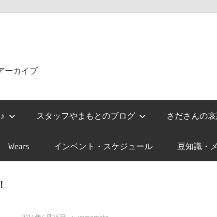
をアーカイブ
♪
スタッフやまもとのブログ
さださんの哀
Wears
インベント・スケジュール
豆知識・メ
E！