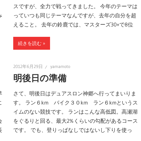
。
スですが、全力で戦ってきました。 今年のテーマは
み
っていつも同じテーマなんですが、去年の自分を超
えること。 去年の鈴鹿では、マスターズ30+で8位
続きを読む
2012年6月29日
yamamoto
明後日の準備
早
さて、明後日はデュアスロン神郷へ行ってまいりま
に
す。 ラン６km バイク３０km ラン６kmというス
イムのない競技です。 ランはこんな高低図。高瀬湖
会
をぐるりと回る、最大2%くらいの勾配があるコース
長
です。 でも、登りっぱなしではないし下りを使っ