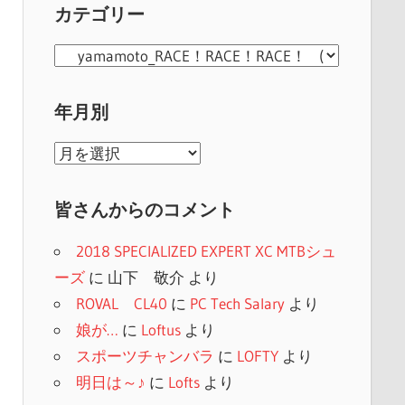
カテゴリー
カ
テ
ゴ
年月別
リ
年
ー
月
別
皆さんからのコメント
2018 SPECIALIZED EXPERT XC MTBシュ
ーズ
に
山下 敬介
より
ROVAL CL40
に
PC Tech Salary
より
娘が…
に
Loftus
より
スポーツチャンバラ
に
LOFTY
より
明日は～♪
に
Lofts
より