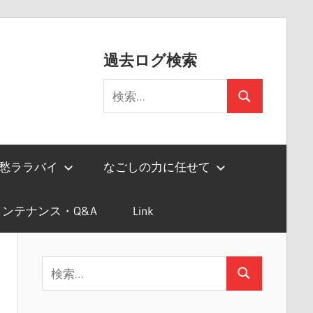
過去ログ検索
検
検
索:
索
愁ララバイ
なごしの力に任せて
ンテナンス・Q&A
Link
検
検
索:
索