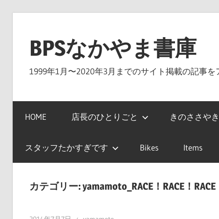
コ
ン
BPSなかやま書庫
テ
ン
1999年1月〜2020年3月までのサイト掲載の記事
ツ
へ
ス
HOME
店長のひとりごと
きのささやき
キ
ッ
プ
スタッフたかすぎです
Bikes
Items
カテゴリー:
yamamoto_RACE！RACE！RAC