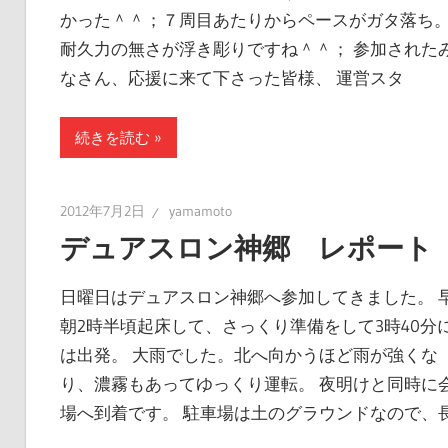
かった＾＾；７周目あたりからペースがガタ落ち
耐久力の無さが浮き彫りですね＾＾； 参加された
なさん、応援に来て下さった皆様、 運営スタ
続きを読む
2012年7月2日
yamamoto
デュアスロン神郷 レポート
日曜日はデュアスロン神郷へ参加してきました。 
朝2時半頃起床して、さっくり準備をして3時40分
は出発。 大雨でした。北へ向かうほど雨が強くな
り、濃霧もあってゆっくり運転。 夜明けと同時に
場へ到着です。 駐車場は土のグラウンドなので、